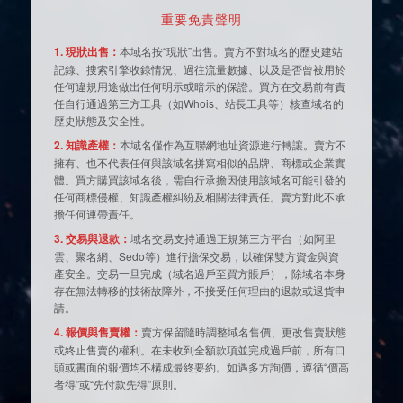
重要免責聲明
1. 現狀出售：
本域名按“現狀”出售。賣方不對域名的歷史建站
記錄、搜索引擎收錄情況、過往流量數據、以及是否曾被用於
任何違規用途做出任何明示或暗示的保證。買方在交易前有責
任自行通過第三方工具（如Whois、站長工具等）核查域名的
歷史狀態及安全性。
2. 知識產權：
本域名僅作為互聯網地址資源進行轉讓。賣方不
擁有、也不代表任何與該域名拼寫相似的品牌、商標或企業實
體。買方購買該域名後，需自行承擔因使用該域名可能引發的
任何商標侵權、知識產權糾紛及相關法律責任。賣方對此不承
擔任何連帶責任。
3. 交易與退款：
域名交易支持通過正規第三方平台（如阿里
雲、聚名網、Sedo等）進行擔保交易，以確保雙方資金與資
產安全。交易一旦完成（域名過戶至買方賬戶），除域名本身
存在無法轉移的技術故障外，不接受任何理由的退款或退貨申
請。
4. 報價與售賣權：
賣方保留隨時調整域名售價、更改售賣狀態
或終止售賣的權利。在未收到全額款項並完成過戶前，所有口
頭或書面的報價均不構成最終要約。如遇多方詢價，遵循“價高
者得”或“先付款先得”原則。