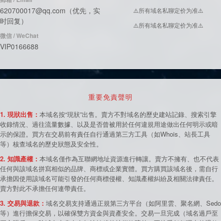
620700017@qq.com（优先，实
⚠️所有域名私聊定价为准⚠️
时回复）
⚠️所有域名私聊定价为准⚠️
微信 / WeChat
VIP0166688
重要免責聲明
1. 現狀出售：
本域名按“現狀”出售。賣方不對域名的歷史建站記錄、搜索引擎
收錄情況、過往流量數據、以及是否曾被用於任何違規用途做出任何明示或暗
示的保證。買方在交易前有責任自行通過第三方工具（如Whois、站長工具
等）核查域名的歷史狀態及安全性。
2. 知識產權：
本域名僅作為互聯網地址資源進行轉讓。賣方不擁有、也不代表
任何與該域名拼寫相似的品牌、商標或企業實體。買方購買該域名後，需自行
承擔因使用該域名可能引發的任何商標侵權、知識產權糾紛及相關法律責任。
賣方對此不承擔任何連帶責任。
3. 交易與退款：
域名交易支持通過正規第三方平台（如阿里雲、聚名網、Sedo
等）進行擔保交易，以確保雙方資金與資產安全。交易一旦完成（域名過戶至