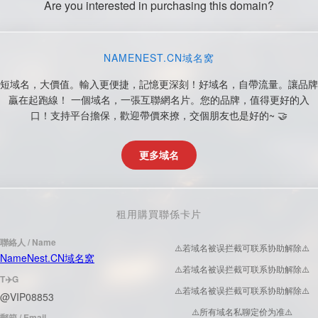
Are you interested in purchasing this domain?
NAMENEST.CN域名窝
短域名，大價值。輸入更便捷，記憶更深刻！好域名，自帶流量。讓品牌
贏在起跑線！ 一個域名，一張互聯網名片。您的品牌，值得更好的入
口！支持平台擔保，歡迎帶價來撩，交個朋友也是好的~ 🤝
更多域名
租用購買聯係卡片
聯絡人 / Name
⚠️若域名被误拦截可联系协助解除⚠️
NameNest.CN域名窝
⚠️若域名被误拦截可联系协助解除⚠️
T✈️G
⚠️若域名被误拦截可联系协助解除⚠️
@VIP08853
⚠️所有域名私聊定价为准⚠️
郵箱 / Email