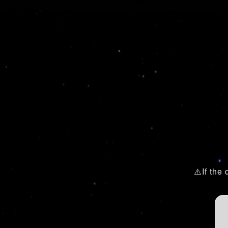
⚠️If the