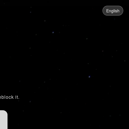
English
block it.